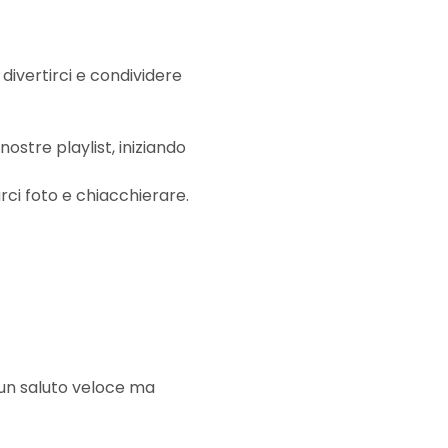
ivertirci e condividere 
stre playlist, iniziando 
i foto e chiacchierare.
 un saluto veloce ma 