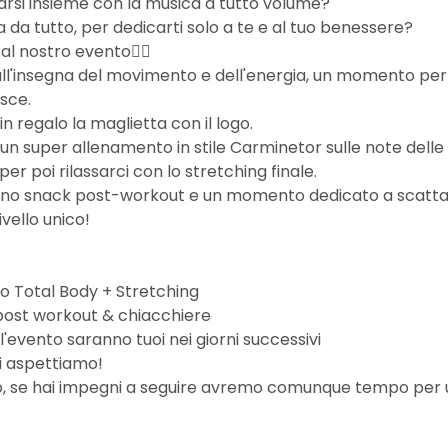
narsi insieme con la musica a tutto volume?  
da tutto, per dedicarti solo a te e al tuo benessere?
al nostro evento👇🏻
ll'insegna del movimento e dell'energia, un momento per d
isce.
 in regalo la maglietta con il logo.
 super allenamento in stile Carminetor sulle note delle no
er poi rilassarci con lo stretching finale. 
o snack post-workout e un momento dedicato a scattarc
ivello unico!
 
nto Total Body + Stretching
 post workout & chiacchiere
ll'evento saranno tuoi nei giorni successivi
 ti aspettiamo!
tivo, se hai impegni a seguire avremo comunque tempo per