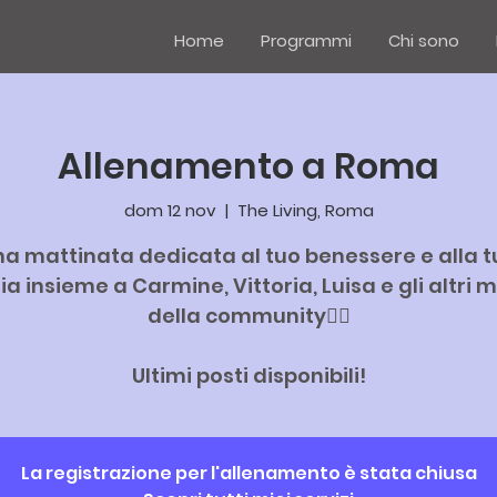
Home
Programmi
Chi sono
Allenamento a Roma
dom 12 nov
  |  
The Living, Roma
a mattinata dedicata al tuo benessere e alla 
a insieme a Carmine, Vittoria, Luisa e gli altri
della community❤️‍🔥
Ultimi posti disponibili!
La registrazione per l'allenamento è stata chiusa