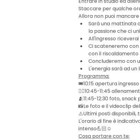
Entrare in studio ed alle
Staccare per qualche ora 
Allora non puoi mancare 
Sarà una mattinata a
la passione che ci un
All'ingresso riceverai
Ci scateneremo con un
con il riscaldamento p
Concluderemo con un
​L'energia sarà ad un l
Programma:
🎟️10:15 apertura ingresso
❤️‍🔥10:45-11:45 allename
🫂11:45-12:30 foto, snack
📸Le foto e il videoclip de
​⚠️Ultimi posti disponibili,
L'orario di fine è indica
intenso💪🏻☺️
Cosa portare con te: