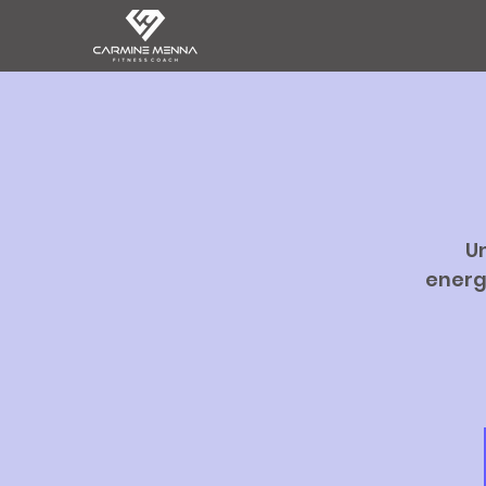
Un
energi