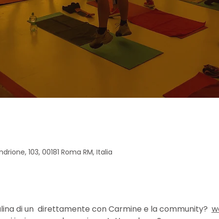
drione, 103, 00181 Roma RM, Italia
ina di un 
 direttamente con Carmine e la community?  
w