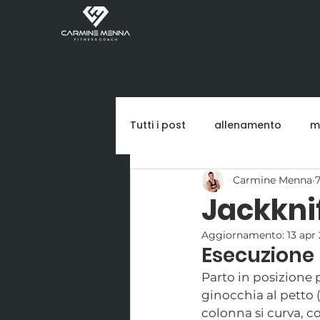
Tutti i post
allenamento
m
Carmine Menna
Jackknif
Aggiornamento:
13 apr
Esecuzione
Parto in posizione p
ginocchia al petto 
colonna si curva, c