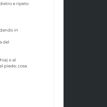
ietro e ripeto 
ndando in 
a del 
ia) o al 
l piede; cosa 