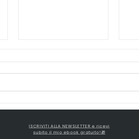
Fisico androide e
Fisi
allenamento
all
ISCRIVITI ALLA NEWSLETTER e ricevi
subito il mio ebook gratuito!🎁