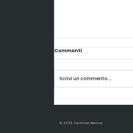
Commenti
Scrivi un commento...
Come mantenersi in
forma
© 2025 Carmine Menna