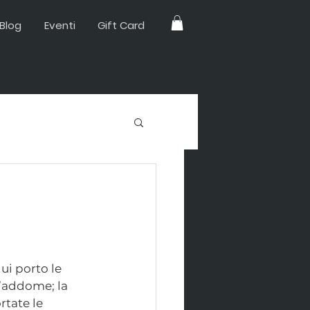
Blog
Eventi
Gift Card
ui porto le 
l’addome; la 
tate le 