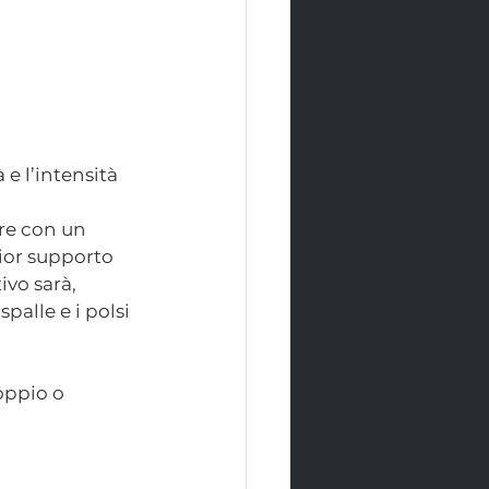
e l’intensità 
ire con un 
ior supporto 
vo sarà, 
palle e i polsi 
oppio o 