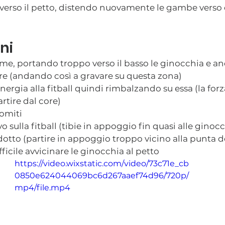
verso il petto, distendo nuovamente le gambe verso d
ni
me, portando troppo verso il basso le ginocchia e a
re (andando così a gravare su questa zona)
energia alla fitball quindi rimbalzando su essa (la forz
tire dal core)
gomiti
 sulla fitball (tibie in appoggio fin quasi alle ginocch
dotto (partire in appoggio troppo vicino alla punta de
ficile avvicinare le ginocchia al petto
https://video.wixstatic.com/video/73c71e_cb
0850e624044069bc6d267aaef74d96/720p/
mp4/file.mp4