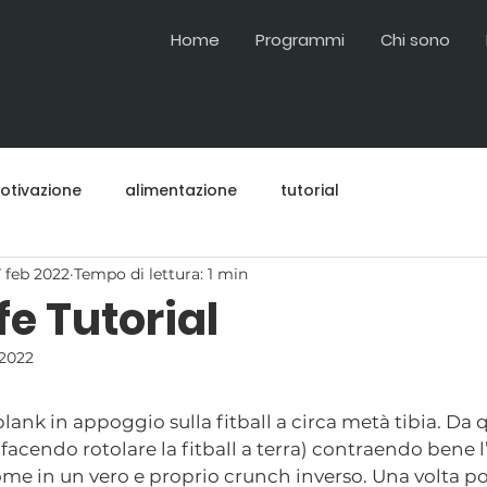
Home
Programmi
Chi sono
otivazione
alimentazione
tutorial
7 feb 2022
Tempo di lettura: 1 min
e Tutorial
 2022
lank in appoggio sulla fitball a circa metà tibia. Da q
(facendo rotolare la fitball a terra) contraendo bene 
ome in un vero e proprio crunch inverso. Una volta por